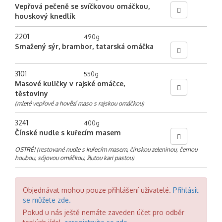
Vepřová pečeně se svíčkovou omáčkou,
houskový knedlík
2201
490g
Smažený sýr, brambor, tatarská omáčka
3101
550g
Masové kuličky v rajské omáčce,
těstoviny
(mleté vepřové a hovězí maso s rajskou omáčkou)
3241
400g
Čínské nudle s kuřecím masem
OSTRÉ! (restované nudle s kuřecím masem, čínskou zeleninou, černou
houbou, sójovou omáčkou, žlutou kari pastou)
Objednávat mohou pouze přihlášení uživatelé.
Přihlásit
se můžete zde.
Pokud u nás ještě nemáte zaveden účet pro odběr