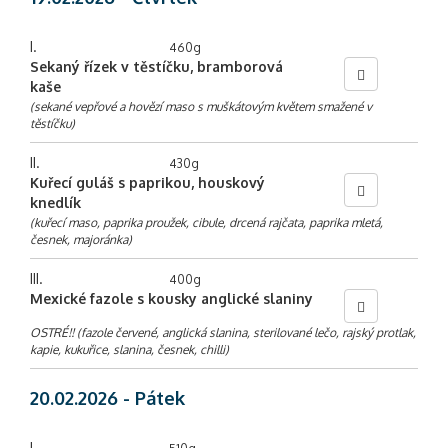
I.
460g
Sekaný řízek v těstíčku, bramborová
kaše
(sekané vepřové a hovězí maso s muškátovým květem smažené v
těstíčku)
II.
430g
Kuřecí guláš s paprikou, houskový
knedlík
(kuřecí maso, paprika proužek, cibule, drcená rajčata, paprika mletá,
česnek, majoránka)
III.
400g
Mexické fazole s kousky anglické slaniny
OSTRÉ!! (fazole červené, anglická slanina, sterilované lečo, rajský protlak,
kapie, kukuřice, slanina, česnek, chilli)
20.02.2026 - Pátek
I.