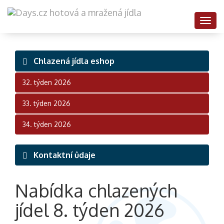
Togg
navig
Chlazená jídla
eshop
32. týden 2026
33. týden 2026
34. týden 2026
Kontaktní ůdaje
Nabídka chlazených
jídel 8. týden 2026