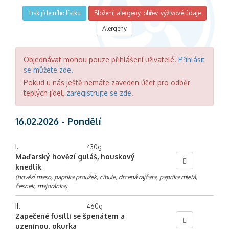
Tisk jídelního lístku
Složení, alergeny, ohřev, výživové údaje
Alergeny
Objednávat mohou pouze přihlášení uživatelé.
Přihlásit
se můžete zde.
Pokud u nás ještě nemáte zaveden účet pro odběr
teplých jídel,
zaregistrujte se zde
.
16.02.2026 - Pondělí
I.
430g
Maďarský hovězí guláš, houskový
knedlík
(hovězí maso, paprika proužek, cibule, drcená rajčata, paprika mletá,
česnek, majoránka)
II.
460g
Zapečené fusilli se špenátem a
uzeninou, okurka