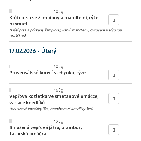
III.
400g
Krůtí prsa se žampiony a mandlemi, rýže
basmati
(krůtí prsa s pórkem, žampiony, kápií, mandlemi, gyrosem a sójovou
omáčkou)
17.02.2026 - Úterý
I.
600g
Provensálské kuřecí stehýnko, rýže
II.
460g
Vepřová kotletka ve smetanové omáčce,
variace knedlíků
(houskové knedlíky 3ks, bramborové knedlíky 3ks)
III.
490g
Smažená vepřová játra, brambor,
tatarská omáčka