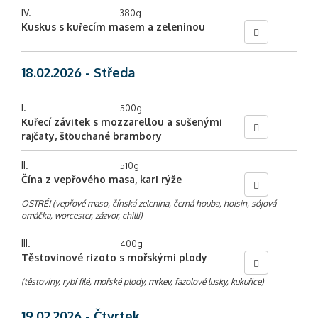
IV.
380g
Kuskus s kuřecím masem a zeleninou
18.02.2026 - Středa
I.
500g
Kuřecí závitek s mozzarellou a sušenými
rajčaty, šťouchané brambory
II.
510g
Čína z vepřového masa, kari rýže
OSTRÉ! (vepřové maso, čínská zelenina, černá houba, hoisin, sójová
omáčka, worcester, zázvor, chilli)
III.
400g
Těstovinové rizoto s mořskými plody
(těstoviny, rybí filé, mořské plody, mrkev, fazolové lusky, kukuřice)
19.02.2026 - Čtvrtek