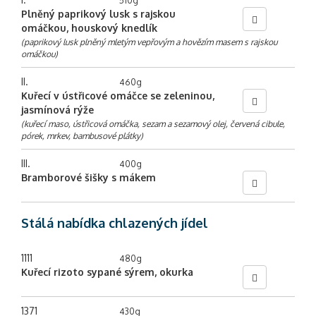
510g
Plněný paprikový lusk s rajskou
omáčkou, houskový knedlík
(paprikový lusk plněný mletým vepřovým a hovězím masem s rajskou
omáčkou)
II.
460g
Kuřecí v ústřicové omáčce se zeleninou,
jasmínová rýže
(kuřecí maso, ústřicová omáčka, sezam a sezamový olej, červená cibule,
pórek, mrkev, bambusové plátky)
III.
400g
Bramborové šišky s mákem
Stálá nabídka chlazených jídel
1111
480g
Kuřecí rizoto sypané sýrem, okurka
1371
430g