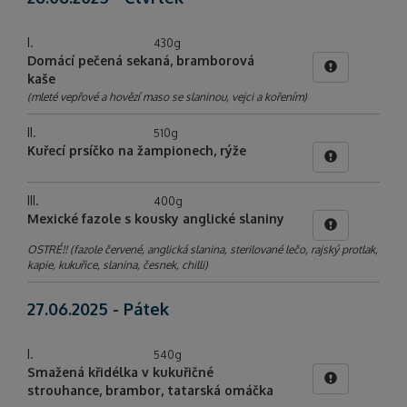
I.
430g
Domácí pečená sekaná, bramborová
kaše
(mleté vepřové a hovězí maso se slaninou, vejci a kořením)
II.
510g
Kuřecí prsíčko na žampionech, rýže
III.
400g
Mexické fazole s kousky anglické slaniny
OSTRÉ!! (fazole červené, anglická slanina, sterilované lečo, rajský protlak,
kapie, kukuřice, slanina, česnek, chilli)
27.06.2025 - Pátek
I.
540g
Smažená křidélka v kukuřičné
strouhance, brambor, tatarská omáčka