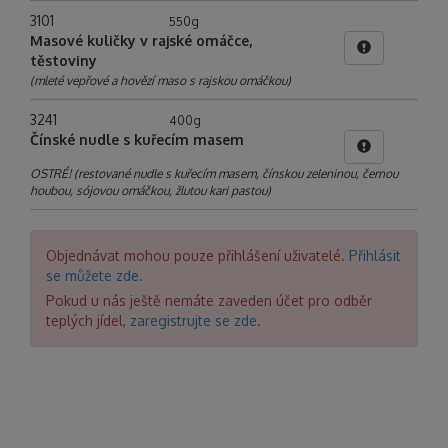
3101
550g
Masové kuličky v rajské omáčce,
těstoviny
(mleté vepřové a hovězí maso s rajskou omáčkou)
3241
400g
Čínské nudle s kuřecím masem
OSTRÉ! (restované nudle s kuřecím masem, čínskou zeleninou, černou
houbou, sójovou omáčkou, žlutou kari pastou)
Objednávat mohou pouze přihlášení uživatelé.
Přihlásit
se můžete zde.
Pokud u nás ještě nemáte zaveden účet pro odběr
teplých jídel,
zaregistrujte se zde
.