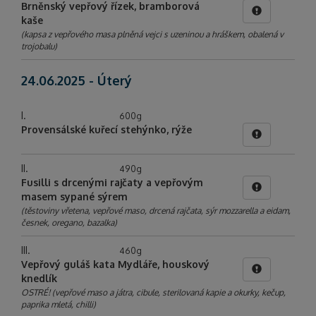
Brněnský vepřový řízek, bramborová
kaše
(kapsa z vepřového masa plněná vejci s uzeninou a hráškem, obalená v
trojobalu)
24.06.2025 - Úterý
I.
600g
Provensálské kuřecí stehýnko, rýže
II.
490g
Fusilli s drcenými rajčaty a vepřovým
masem sypané sýrem
(těstoviny vřetena, vepřové maso, drcená rajčata, sýr mozzarella a eidam,
česnek, oregano, bazalka)
III.
460g
Vepřový guláš kata Mydláře, houskový
knedlík
OSTRÉ! (vepřové maso a játra, cibule, sterilovaná kapie a okurky, kečup,
paprika mletá, chilli)