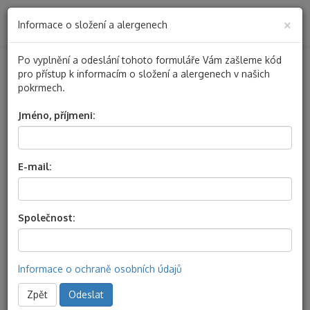
×
Informace o složení a alergenech
Togg
navig
Po vyplnění a odeslání tohoto formuláře Vám zašleme kód
pro přístup k informacím o složení a alergenech v našich
Chlazená jídla
eshop
pokrmech.
32. týden 2026
Jméno, příjmeni:
33. týden 2026
E-mail:
34. týden 2026
Kontaktní ůdaje
Společnost:
Nabídka chlazených
Informace o ochraně osobních údajů
jídel 26. týden 2025
Zpět
Odeslat