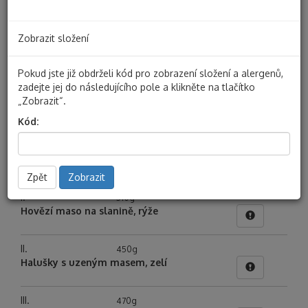
Tisk jídelního lístku
Složení, alergeny, ohřev, výživové údaje
Zobrazit složení
Alergeny
Pokud jste již obdrželi kód pro zobrazení složení a alergenů,
Objednávat mohou pouze přihlášení uživatelé.
Přihlásit
zadejte jej do následujícího pole a klikněte na tlačítko
se můžete zde.
„Zobrazit“.
Pokud u nás ještě nemáte zaveden účet pro odběr
Kód:
teplých jídel,
zaregistrujte se zde
.
23.06.2025 - Pondělí
Zpět
Zobrazit
I.
510g
Hovězí maso na slanině, rýže
II.
450g
Halušky s uzeným masem, zelí
III.
470g