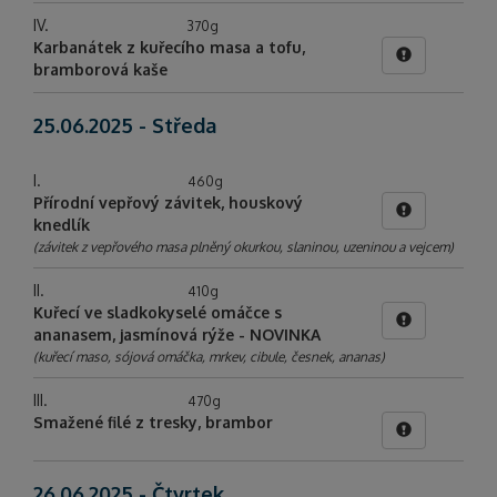
IV.
370g
Karbanátek z kuřecího masa a tofu,
bramborová kaše
25.06.2025 - Středa
I.
460g
Přírodní vepřový závitek, houskový
knedlík
(závitek z vepřového masa plněný okurkou, slaninou, uzeninou a vejcem)
II.
410g
Kuřecí ve sladkokyselé omáčce s
ananasem, jasmínová rýže - NOVINKA
(kuřecí maso, sójová omáčka, mrkev, cibule, česnek, ananas)
III.
470g
Smažené filé z tresky, brambor
26.06.2025 - Čtvrtek