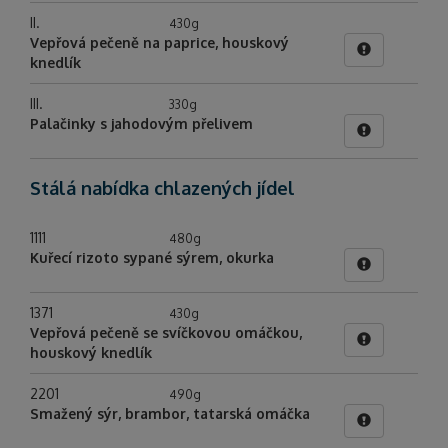
II.
430g
Vepřová pečeně na paprice, houskový
knedlík
III.
330g
Palačinky s jahodovým přelivem
Stálá nabídka chlazených jídel
1111
480g
Kuřecí rizoto sypané sýrem, okurka
1371
430g
Vepřová pečeně se svíčkovou omáčkou,
houskový knedlík
2201
490g
Smažený sýr, brambor, tatarská omáčka