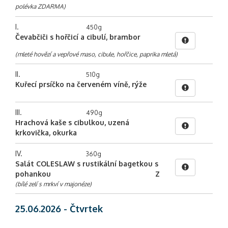
polévka ZDARMA)
I.
450g
Čevabčiči s hořčicí a cibulí, brambor
(mleté hovězí a vepřové maso, cibule, hořčice, paprika mletá)
II.
510g
Kuřecí prsíčko na červeném víně, rýže
III.
490g
Hrachová kaše s cibulkou, uzená
krkovička, okurka
IV.
360g
Salát COLESLAW s rustikální bagetkou s
pohankou
Z
(bílé zelí s mrkví v majonéze)
25.06.2026 - Čtvrtek