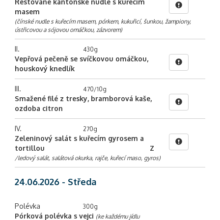
Restované kantonské nudle s kuřecím
masem
(čínské nudle s kuřecím masem, pórkem, kukuřicí, šunkou, žampiony,
ústřicovou a sójovou omáčkou, zázvorem)
II.
430g
Vepřová pečeně se svíčkovou omáčkou,
houskový knedlík
III.
470/10g
Smažené filé z tresky, bramborová kaše,
ozdoba citron
IV.
270g
Zeleninový salát s kuřecím gyrosem a
tortillou
Z
/ledový salát, salátová okurka, rajče, kuřecí maso, gyros)
24.06.2026 - Středa
Polévka
300g
Pórková polévka s vejci
(ke každému jídlu