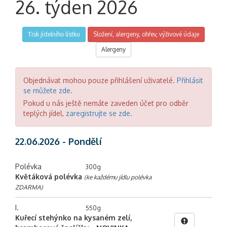
26. týden 2026
Tisk jídelního lístku
Složení, alergeny, ohřev, výživové údaje
Alergeny
Objednávat mohou pouze přihlášení uživatelé.
Přihlásit
se můžete zde.
Pokud u nás ještě nemáte zaveden účet pro odběr
teplých jídel,
zaregistrujte se zde
.
22.06.2026 - Pondělí
Polévka
300g
Květáková polévka
(ke každému jídlu polévka
ZDARMA)
I.
550g
Kuřecí stehýnko na kysaném zelí,