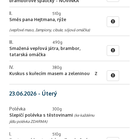
bramborové špalíčky - NOVINKA
II.
510g
Směs pana Hejtmana, rýže
(vepřové maso, žampiony, cibule, sójová omáčka)
III.
490g
Smažená vepřová játra, brambor,
tatarská omáčka
IV.
380g
Kuskus s kuřecím masem a zeleninou
Z
23.06.2026 - Úterý
Polévka
300g
Slepičí polévka s těstovinami
(ke každému
jídlu polévka ZDARMA)
I.
510g