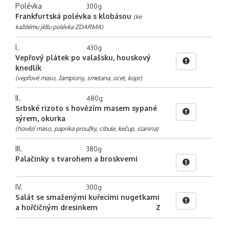
Polévka
300g
Frankfurtská polévka s klobásou
(ke
každému jídlu polévka ZDARMA)
I.
430g
Vepřový plátek po valašsku, houskový
knedlík
(vepřové maso, žampiony, smetana, ocet, kopr)
II.
480g
Srbské rizoto s hovězím masem sypané
sýrem, okurka
(hovězí maso, paprika proužky, cibule, kečup, slanina)
III.
380g
Palačinky s tvarohem a broskvemi
IV.
300g
Salát se smaženými kuřecími nugetkami
a hořčičným dresinkem
Z