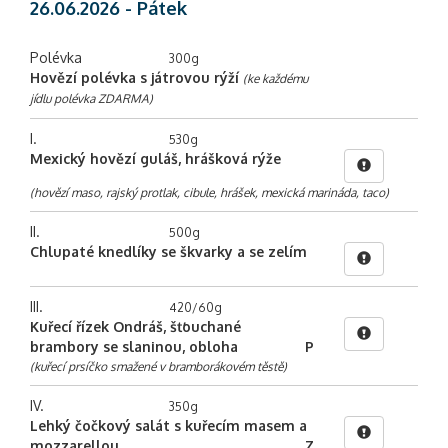
26.06.2026 - Pátek
Polévka
300g
Hovězí polévka s játrovou rýží
(ke každému
jídlu polévka ZDARMA)
I.
530g
Mexický hovězí guláš, hrášková rýže
(hovězí maso, rajský protlak, cibule, hrášek, mexická marináda, taco)
II.
500g
Chlupaté knedlíky se škvarky a se zelím
III.
420/60g
Kuřecí řízek Ondráš, šťouchané
brambory se slaninou, obloha
P
(kuřecí prsíčko smažené v bramborákovém těstě)
IV.
350g
Lehký čočkový salát s kuřecím masem a
mozzarellou
Z