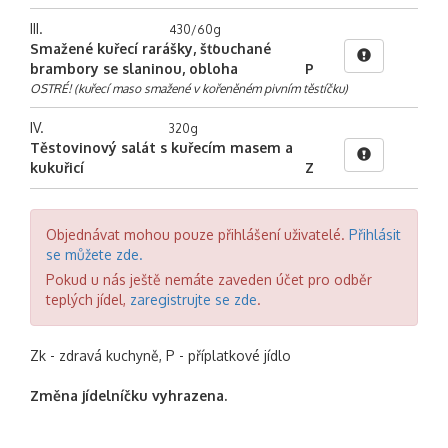
III.
430/60g
Smažené kuřecí rarášky, šťouchané
brambory se slaninou, obloha
P
OSTRÉ! (kuřecí maso smažené v kořeněném pivním těstíčku)
IV.
320g
Těstovinový salát s kuřecím masem a
kukuřicí
Z
Objednávat mohou pouze přihlášení uživatelé.
Přihlásit
se můžete zde.
Pokud u nás ještě nemáte zaveden účet pro odběr
teplých jídel,
zaregistrujte se zde
.
Zk - zdravá kuchyně, P - příplatkové jídlo
Změna jídelníčku vyhrazena.