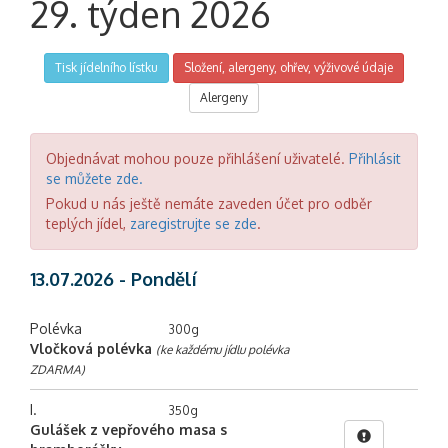
29. týden 2026
Tisk jídelního lístku
Složení, alergeny, ohřev, výživové údaje
Alergeny
Objednávat mohou pouze přihlášení uživatelé.
Přihlásit
se můžete zde.
Pokud u nás ještě nemáte zaveden účet pro odběr
teplých jídel,
zaregistrujte se zde
.
13.07.2026 - Pondělí
Polévka
300g
Vločková polévka
(ke každému jídlu polévka
ZDARMA)
I.
350g
Gulášek z vepřového masa s