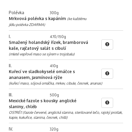
Polévka
300g
Mrkvová polévka s kapáním
(ke každému
jídlu polévka ZDARMA)
I.
470/150g
Smažený holandský řízek, bramborová
kaše, rajčatový salát s cibulí
(mleté vepřové maso se sýrem v trojobalu)
II.
410g
Kuřecí ve sladkokyselé omáčce s
ananasem, jasmínová rýže
(kuřecí maso, sójová omáčka, mrkev, cibule, česnek, ananas)
III.
500g
Mexické fazole s kousky anglické
slaniny, chléb
OSTRÉ!! (fazole červené, anglická slanina, sterilované lečo, rajský protlak,
kapie, kukuřice, slanina, česnek, chilli)
IV.
320g