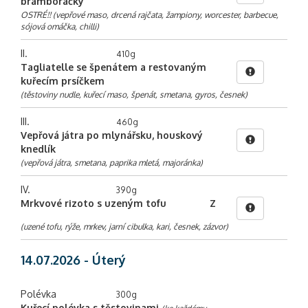
bramboráčky
OSTRÉ!! (vepřové maso, drcená rajčata, žampiony, worcester, barbecue,
sójová omáčka, chilli)
II.
410g
Tagliatelle se špenátem a restovaným
kuřecím prsíčkem
(těstoviny nudle, kuřecí maso, špenát, smetana, gyros, česnek)
III.
460g
Vepřová játra po mlynářsku, houskový
knedlík
(vepřová játra, smetana, paprika mletá, majoránka)
IV.
390g
Mrkvové rizoto s uzeným tofu
Z
(uzené tofu, rýže, mrkev, jarní cibulka, kari, česnek, zázvor)
14.07.2026 - Úterý
Polévka
300g
Kuřecí polévka s těstovinami