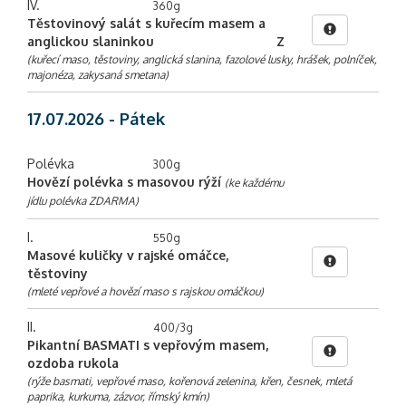
IV.
360g
Těstovinový salát s kuřecím masem a
anglickou slaninkou
Z
(kuřecí maso, těstoviny, anglická slanina, fazolové lusky, hrášek, polníček,
majonéza, zakysaná smetana)
17.07.2026 - Pátek
Polévka
300g
Hovězí polévka s masovou rýží
(ke každému
jídlu polévka ZDARMA)
I.
550g
Masové kuličky v rajské omáčce,
těstoviny
(mleté vepřové a hovězí maso s rajskou omáčkou)
II.
400/3g
Pikantní BASMATI s vepřovým masem,
ozdoba rukola
(rýže basmati, vepřové maso, kořenová zelenina, křen, česnek, mletá
paprika, kurkuma, zázvor, římský kmín)