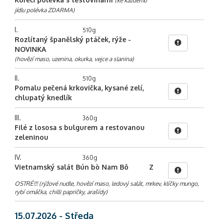
(ke každému
jídlu polévka ZDARMA)
I.
510g
Rozlítaný španělský ptáček, rýže -
NOVINKA
(hovězí maso, uzenina, okurka, vejce a slanina)
II.
510g
Pomalu pečená krkovička, kysané zelí,
chlupatý knedlík
III.
360g
Filé z lososa s bulgurem a restovanou
zeleninou
IV.
360g
Vietnamský salát Bún bò Nam Bô
Z
OSTRÉ!!! (rýžové nudle, hovězí maso, ledový salát, mrkev, klíčky mungo,
rybí omáčka, chilli papričky, arašídy)
15.07.2026 - Středa