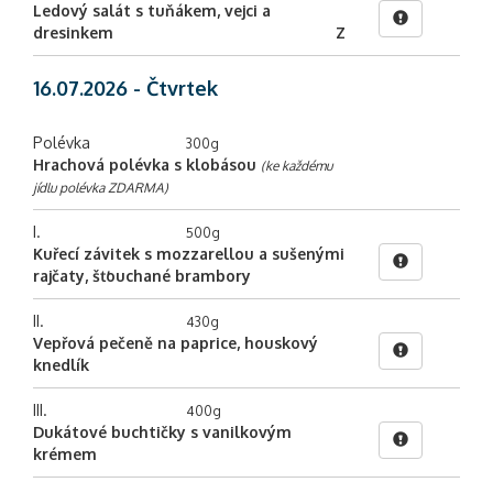
Ledový salát s tuňákem, vejci a
dresinkem
Z
16.07.2026 - Čtvrtek
Polévka
300g
Hrachová polévka s klobásou
(ke každému
jídlu polévka ZDARMA)
I.
500g
Kuřecí závitek s mozzarellou a sušenými
rajčaty, šťouchané brambory
II.
430g
Vepřová pečeně na paprice, houskový
knedlík
III.
400g
Dukátové buchtičky s vanilkovým
krémem